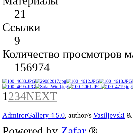
Материалы
21
Cсылки
9
Количество просмотров м
156974
1
2
3
4
NEXT
AdmirorGallery 4.5.0
, author/s
Vasiljevski
Powered by
Zafar
®